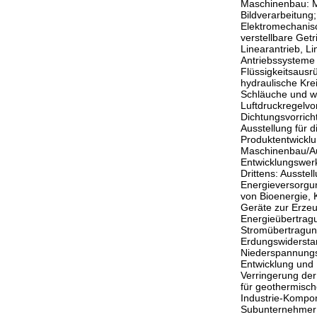
Maschinenbau: Mo
Bildverarbeitung;
Elektromechanisc
verstellbare Get
Linearantrieb, L
Antriebssysteme
Flüssigkeitsausr
hydraulische Krei
Schläuche und we
Luftdruckregelvor
Dichtungsvorric
Ausstellung für 
Produktentwicklu
Maschinenbau/Aut
Entwicklungswer
Drittens: Ausstel
Energieversorgu
von Bioenergie, 
Geräte zur Erze
Energieübertrag
Stromübertragung
Erdungswiderstan
Niederspannungss
Entwicklung und 
Verringerung de
für geothermisch
Industrie-Kompo
Subunternehmer u