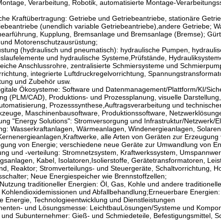
ntage, Verarbeitung, Robotik, automatisierte Montage-Verarbeitungs
he Kraftübertragung: Getriebe und Getriebeantriebe, stationäre Getr
riebeantriebe (unendlich variable Getriebeantriebe),andere Getriebe; 
inearführung, Kupplung, Bremsanlage und Bremsanlage (Bremse); Gürtel
 und Motorenschutzausrüstung;
üstung (hydraulisch und pneumatisch): hydraulische Pumpen, hydraulisc
slaufelemente und hydraulische Systeme,Prüfstände, Hydrauliksysteme, In
iche Anschlussrohre, zentralisierte Schmiersysteme und Schmierpumpe
richtung, integrierte Luftdruckregelvorrichtung, Spannungstransformator
htung und Zubehör usw.
digitale Ökosysteme: Software und Datenmanagement/Plattform/KI/Siche
ng (PLM/CAD), Produktions- und Prozessplanung, visuelle Darstellung,
omatisierung, Prozesssynthese,Auftragsverarbeitung und technischer Ve
kzeuge, Maschinenbausoftware, Produktionssoftware, Netzwerklösunge
lung "Energy Solutions": Stromversorgung und Infrastruktur/Netzwerk/El
ng: Wasserkraftanlagen, Wärmeanlagen, Windenergieanlagen, Solarene
Kernenergieanlagen,Kraftwerke, alle Arten von Geräten zur Erzeugung
ugung von Energie; verschiedene neue Geräte zur Umwandlung von En
ung und -verteilung: Stromnetzsystem, Kraftwerkssystem, Umspannwe
sanlagen, Kabel, Isolatoren,Isolierstoffe, Gerätetransformatoren, Le
d, Reaktor; Stromverteilungs- und Steuergeräte, Schaltvorrichtung,
chalter; Neue Energiespeicher wie Brennstoffzellen;
Nutzung traditioneller Energien: Öl, Gas, Kohle und andere traditionel
r Kohlendioxidemissionen und Abfallbehandlung;Erneuerbare Energien:
e Energie, Technologieentwicklung und Dienstleistungen
nenten- und Lösungsmesse: Leichtbau­Lösungen/Systeme und Kompone
nd Subunternehmer: Gieß- und Schmiedeteile, Befestigungsmittel, Schr