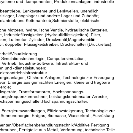
systeme und -komponenten, Produktionsanlagen, industrielle
iebeantriebe, Lenksysteme und Lenkwellen, unendlich
Walzlager, Längslager und andere Lager und Zubehör;
antrieb und Kettenantrieb,Schmierstoffe, elektrische
he Motoren, hydraulische Ventile, hydraulische Batterien,
dustrieflüssigkeiten (Hydraulikflüssigkeiten), Filter,
n; Luftmotor, Zylinder, Druckventil,Magnetventil■
, doppelter Flüssigkeitstreiber, Druckschalter (Druckrelais),
rheit/Visualisierung
 Simulationstechnologie, Computersimulation,
rtrieb, Industrie-Software, Infrastruktur- und
n und -dienstleistungen;
ektroantriebsinfrastruktur
rgieanlagen, Offshore-Anlagen; Technologie zur Erzeugung
 von Energie aus gemischten Energien; kleine und tragbare
ergie;
rksgeräte, Transformatoren, Hochspannungs-
istungsfrequenzumrechner, Leistungskondensator-Arrestor,
 Hochspannungsschalter,Hochspannungsschalter,
le Energieumwandlungen, Effizienzsteigerung, Technologie zur
 Sonnenenergie, Erdgas, Biomasse, Wasserkraft, Ausrüstung
nten/Oberflächenbehandlungstechnik/Additive Fertigung
auben, Fertigteile aus Metall, Verformung, technische Teile