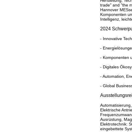
Herstellung, Tech
trade" and "the mo
Hannover MESse i
Komponenten und 
Intelligenz, lei
2024 Schwerpu
- Innovative Tec
- Energielösunge
- Komponenten u
- Digitales Ökos
- Automation, En
- Global Busines
Ausstellungsre
Automatisierung,
Elektrische Antri
Frequenzumwandle
Ausrüstung, Mag
Elektrotechnik: 
eingebettete Sys