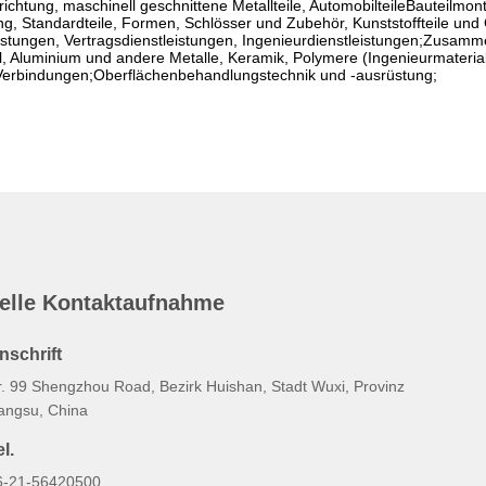
ichtung, maschinell geschnittene Metallteile, AutomobilteileBauteilmo
g, Standardteile, Formen, Schlösser und Zubehör, Kunststoffteile un
stungen, Vertragsdienstleistungen, Ingenieurdienstleistungen;Zusam
hl, Aluminium und andere Metalle, Keramik, Polymere (Ingenieurmateria
 Verbindungen;Oberflächenbehandlungstechnik und -ausrüstung;
elle Kontaktaufnahme
nschrift
r. 99 Shengzhou Road, Bezirk Huishan, Stadt Wuxi, Provinz
iangsu, China
l.
6-21-56420500