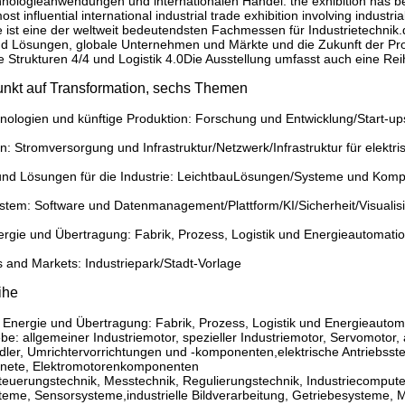
nologieanwendungen und internationalen Handel. the exhibition has becom
st influential international industrial trade exhibition involving industr
st eine der weltweit bedeutendsten Fachmessen für Industrietechnik.d
Lösungen, globale Unternehmen und Märkte und die Zukunft der Produk
chte Strukturen 4/4 und Logistik 4.0Die Ausstellung umfasst auch eine 
nkt auf Transformation, sechs Themen
hnologien und künftige Produktion: Forschung und Entwicklung/Start-u
n: Stromversorgung und Infrastruktur/Netzwerk/Infrastruktur für elektri
nd Lösungen für die Industrie: Leichtbau­Lösungen/Systeme und Komp
ystem: Software und Datenmanagement/Plattform/KI/Sicherheit/Visualis
ergie und Übertragung: Fabrik, Prozess, Logistik und Energieautomati
s and Markets: Industriepark/Stadt-Vorlage
ihe
 Energie und Übertragung: Fabrik, Prozess, Logistik und Energieautom
ebe: allgemeiner Industriemotor, spezieller Industriemotor, Servomotor, 
r, Umrichtervorrichtungen und -komponenten,elektrische Antriebssteu
nete, Elektromotorenkomponenten
Steuerungstechnik, Messtechnik, Regulierungstechnik, Industriecomput
teme, Sensorsysteme,industrielle Bildverarbeitung, Getriebesysteme, 