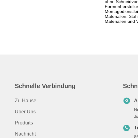
ohne Schneidvorr
Formenherstellun
Montagedienstlei
Materialien: Sta
Materialien und
Schnelle Verbindung
Schn
Zu Hause
A
N
Über Uns
J
Produits
Te
Nachricht
8