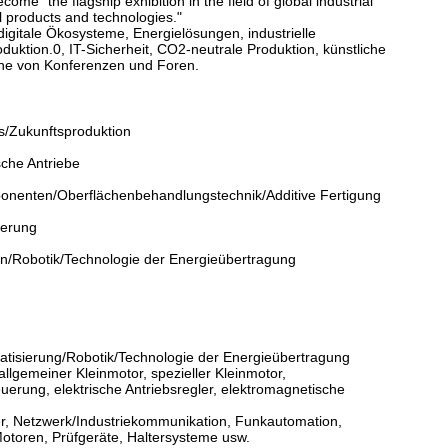
e "the flagship exhibition in the field of global industrial
ial products and technologies."
igitale Ökosysteme, Energielösungen, industrielle
tion.0, IT-Sicherheit, CO2-neutrale Produktion, künstliche
Reihe von Konferenzen und Foren.
ps/Zukunftsproduktion
sche Antriebe
onenten/Oberflächenbehandlungstechnik/Additive Fertigung
ierung
on/Robotik/Technologie der Energieübertragung
atisierung/Robotik/Technologie der Energieübertragung
allgemeiner Kleinmotor, spezieller Kleinmotor,
erung, elektrische Antriebsregler, elektromagnetische
er, Netzwerk/Industriekommunikation, Funkautomation,
Motoren, Prüfgeräte, Haltersysteme usw.