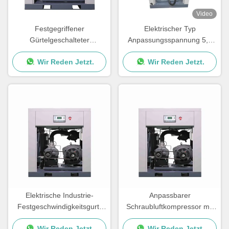
Video
Festgegriffener
Elektrischer Typ
Gürtelgeschalteter
Anpassungsspannung 5,5
Schraubluftkompressor 380V
kW - 75 kW
Wir Reden Jetzt.
Wir Reden Jetzt.
50Hz 3Ph 7 - 13 Bar Druck
Gürtelgetriebener
Schraubluftkompressor
Elektrische Industrie-
Anpassbarer
Festgeschwindigkeitsgurt-
Schraubluftkompressor mit
getriebene
blauem Gürtel 7 - 13 bar
Wir Reden Jetzt.
Wir Reden Jetzt.