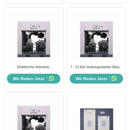
Elektrische Industrie-
7 - 13 Bar leistungsstarker Blauer
Festgeschwindigkeitsgurt-
Gürtel Antrieb Luftkompressor für
getriebene
stationäre Anwendungen
Wir Reden Jetzt. '
Wir Reden Jetzt. '
Schraubluftkompressor 5,5 kW -
55 kW