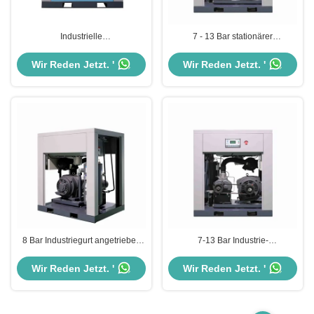
Industrielle
7 - 13 Bar stationärer
Schwerlastgurtgeschaltete
Schraubluftkompressor 5,5 kW -
Schraubluftkompressormaschine
75 kW Leistung mit Gürtelantrieb
Wir Reden Jetzt. '
Wir Reden Jetzt. '
Druck 5,0 - 7,4Mpa
8 Bar Industriegurt angetrieben
7-13 Bar Industrie-
Schraubluftkompressor 380V
Schraubluftkompressor 380V 5,5
50Hz 3Ph Blau
kW - 75kw OEM akzeptiert
Wir Reden Jetzt. '
Wir Reden Jetzt. '
Konfigurationsfarbe