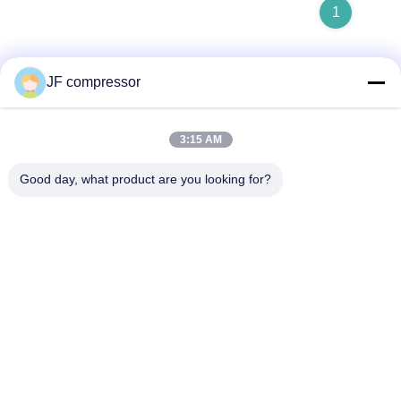
1
JF compressor
Schnelle Kontaktaufnahme
3:15 AM
Anschrift
Good day, what product are you looking for?
Nr. 99 Shengzhou Road, Bezirk Huishan, Stadt Wuxi,
Provinz Jiangsu, China
Tel.
86-21-56420500
E-Mail
Jordan@gdjufeng.cn