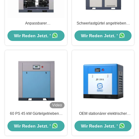
Anpassbarer
Schwerlastgürtel angetriebener
Schraubluftkompressor mit
Luftkompressor Schraubtyp
blauem Gürtel 7 - 13 bar Druck
Industrielle
Wir Reden Jetzt. '
Wir Reden Jetzt. '
Luftkompressormaschine
Video
60 PS 45 kW Gürtelgetriebener
OEM stationärer elektrischer
Schraubluftkompressor
Schraubluftkompressor 5,5 kW -
Industrieller
75 kW
Wir Reden Jetzt. '
Wir Reden Jetzt. '
Einstufenschraubkompressor
Festgeschwindigkeitsluftkompressor