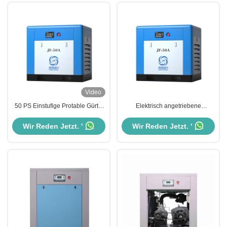
Video
50 PS Einstufige Protable Gürtel
Elektrisch angetriebene
angetrieben
Industrieluftkompressor 7 - 13 Bar
Schraubluftkompressor 37KW 8
für stationäre Anwendungen
Wir Reden Jetzt. '
Wir Reden Jetzt. '
Bar Druck