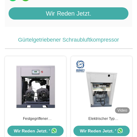
Wir Reden Jetzt.
Gürtelgetriebener Schraubluftkompressor
Video
Festgegriffener
Elektrischer Typ
Gürtelgeschalteter
Anpassungsspannung 5,5 kW -
Schraubluftkompressor 380V
75 kW Gürtelgetriebener
Wir Reden Jetzt. '
Wir Reden Jetzt. '
50Hz 3Ph 7 - 13 Bar Druck
Schraubluftkompressor