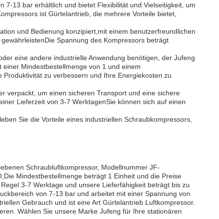
-13 bar erhältlich und bietet Flexibilität und Vielseitigkeit, um
ressors ist Gürtelantrieb, die mehrere Vorteile bietet,
lation und Bedienung konzipiert,mit einem benutzerfreundlichen
ung gewährleistenDie Spannung des Kompressors beträgt
e oder eine andere industrielle Anwendung benötigen, der Jufeng
t einer Mindestbestellmenge von 1 und einem
e Produktivität zu verbessern und Ihre Energiekosten zu
er verpackt, um einen sicheren Transport und eine sichere
einer Lieferzeit von 3-7 WerktagenSie können sich auf einen
ben Sie die Vorteile eines industriellen Schraubkompressors,
triebenen Schraubluftkompressor, Modellnummer JF-
O,Die Mindestbestellmenge beträgt 1 Einheit und die Preise
er Regel 3-7 Werktage und unsere Lieferfähigkeit beträgt bis zu
uckbereich von 7-13 bar und arbeitet mit einer Spannung von
iellen Gebrauch und ist eine Art Gürtelantrieb Luftkompressor.
eren. Wählen Sie unsere Marke Jufeng für Ihre stationären