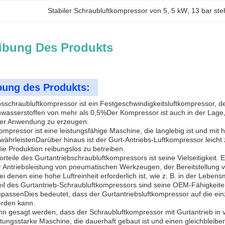
Stabiler Schraubluftkompressor von 5
, 
5 kW
, 
13 bar st
ibung Des Produkts
bung des Produkts:
bsschraubluftkompressor ist ein Festgeschwindigkeitsluftkompressor, de
wasserstoffen von mehr als 0,5%Der Kompressor ist auch in der Lage, 
er Anwendung zu erzeugen.
mpressor ist eine leistungsfähige Maschine, die langlebig ist.und mit h
ewährleistenDarüber hinaus ist der Gurt-Antriebs-Luftkompressor leicht 
ie Produktion reibungslos zu betreiben.
orteile des Gurtantriebschraubluftkompressors ist seine Vielseitigkeit
er Antriebsleistung von pneumatischen Werkzeugen, der Bereitstellung 
denen eine hohe Luftreinheit erforderlich ist, wie z. B. in der Lebensm
teil des Gurtantrieb-Schraubluftkompressors sind seine OEM-Fähigkeite
passenDies bedeutet, dass der Gurtantriebsluftkompressor auf die ein
erden kann.
n gesagt werden, dass der Schraubluftkompressor mit Gurtantrieb in v
leistungsstarke Maschine, die dauerhaft gebaut ist und einen gleichblei