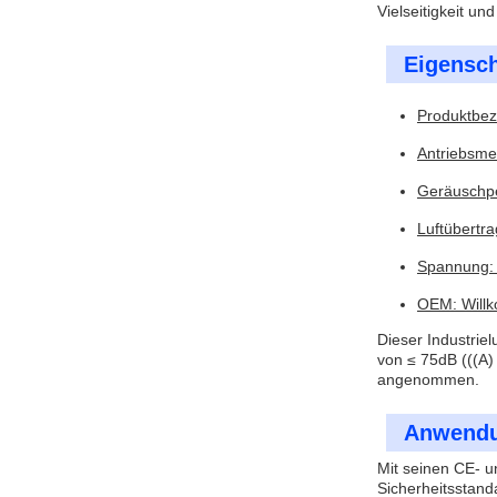
Vielseitigkeit u
Eigensch
Produktbez
Antriebsme
Geräuschpe
Luftübertr
Spannung:
OEM: Willk
Dieser Industrie
von ≤ 75dB (((A
angenommen.
Anwendu
Mit seinen CE- u
Sicherheitsstand