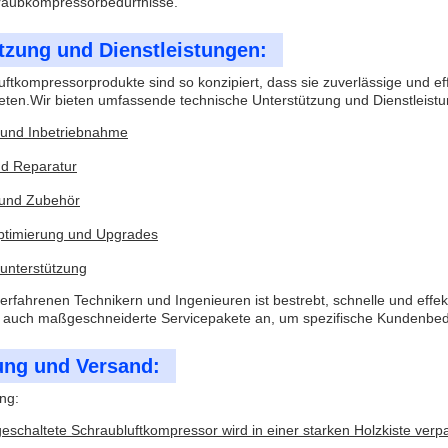
hraubkompressorbedürfnisse.
tzung und Dienstleistungen:
ftkompressorprodukte sind so konzipiert, dass sie zuverlässige und effi
en.Wir bieten umfassende technische Unterstützung und Dienstleistu
n und Inbetriebnahme
d Reparatur
e und Zubehör
ptimierung und Upgrades
lunterstützung
rfahrenen Technikern und Ingenieuren ist bestrebt, schnelle und eff
n auch maßgeschneiderte Servicepakete an, um spezifische Kundenbedü
ung und Versand:
ng:
geschaltete Schraubluftkompressor wird in einer starken Holzkiste ve