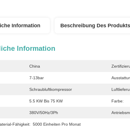
iche Information
Beschreibung Des Produkt
iche Information
China
Zertifizier
7-13bar
Ausstattu
Schraubluftkompressor
Luftliefer
5.5 KW Bis 75 KW
Farbe:
380V/50Hz/3Ph
Antriebsm
erial-Fähigkeit:
5000 Einheiten Pro Monat