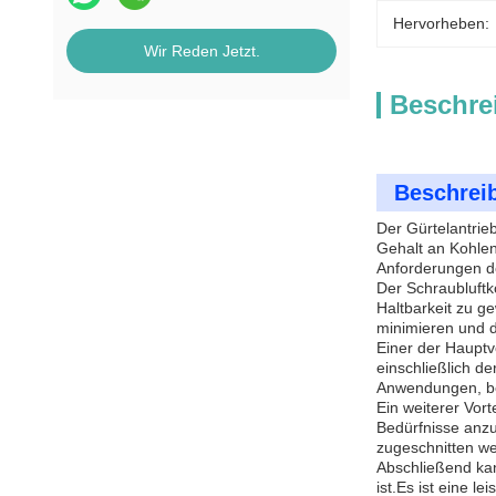
Hervorheben:
Wir Reden Jetzt.
Beschre
Beschrei
Der Gürtelantrie
Gehalt an Kohlen
Anforderungen d
Der Schraubluftko
Haltbarkeit zu g
minimieren und d
Einer der Hauptv
einschließlich d
Anwendungen, bei 
Ein weiterer Vor
Bedürfnisse anzu
zugeschnitten w
Abschließend kan
ist.Es ist eine 