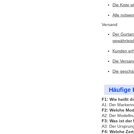
Die Kiste 
Alle notwe
Versand:
Der Gurtant
gewährleis
Kunden erh
Die Versan
Die geschät
Häufige 
F1: Wie heißt 
A1: Der Markenn
F2: Welche Mod
A2: Der Modelln
F3: Was ist de
A3: Der Ursprung
F4: Welche Zert