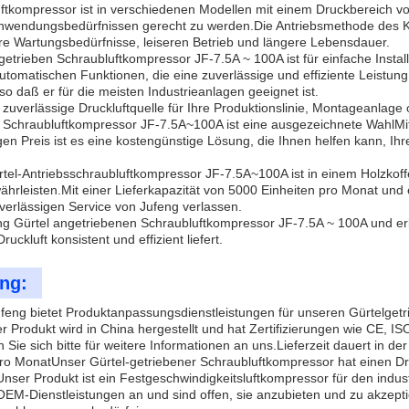
ftkompressor ist in verschiedenen Modellen mit einem Druckbereich von 7
wendungsbedürfnissen gerecht zu werden.Die Antriebsmethode des Komp
re Wartungsbedürfnisse, leiseren Betrieb und längere Lebensdauer.
getrieben Schraubluftkompressor JF-7.5A ~ 100A ist für einfache Instal
utomatischen Funktionen, die eine zuverlässige und effiziente Leist
o daß er für die meisten Industrieanlagen geeignet ist.
e zuverlässige Druckluftquelle für Ihre Produktionslinie, Montageanlag
e Schraubluftkompressor JF-7.5A~100A ist eine ausgezeichnete WahlMi
en Preis ist es eine kostengünstige Lösung, die Ihnen helfen kann, Ihr
tel-Antriebsschraubluftkompressor JF-7.5A~100A ist in einem Holzkoff
ährleisten.Mit einer Lieferkapazität von 5000 Einheiten pro Monat und 
verlässigen Service von Jufeng verlassen.
g Gürtel angetriebenen Schraubluftkompressor JF-7.5A ~ 100A und erle
uckluft konsistent und effizient liefert.
ng:
feng bietet Produktanpassungsdienstleistungen für unseren Gürtelge
 Produkt wird in China hergestellt und hat Zertifizierungen wie CE, IS
 Sie sich bitte für weitere Informationen an uns.Lieferzeit dauert in d
ro MonatUnser Gürtel-getriebener Schraubluftkompressor hat einen Dr
ser Produkt ist ein Festgeschwindigkeitsluftkompressor für den industr
OEM-Dienstleistungen an und sind offen, sie anzubieten und zu akzepti