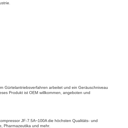
strie.
nem Gürtelantriebsverfahren arbeitet und ein Geräuschniveau
ieses Produkt ist OEM willkommen, angeboten und
ftkompressor JF-7.5A~100A die höchsten Qualitäts- und
ke, Pharmazeutika und mehr.