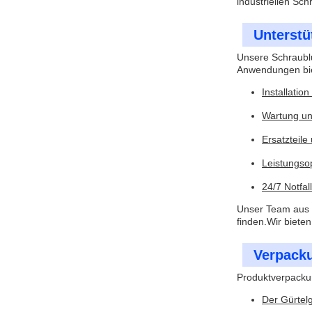
industriellen Sc
Unterstü
Unsere Schraublu
Anwendungen biet
Installatio
Wartung un
Ersatzteil
Leistungso
24/7 Notfal
Unser Team aus e
finden.Wir biete
Verpack
Produktverpacku
Der Gürtel