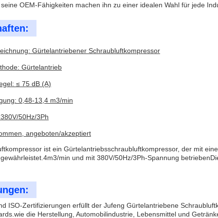
nd seine OEM-Fähigkeiten machen ihn zu einer idealen Wahl für jede Indu
aften:
eichnung: Gürtelantriebener Schraubluftkompressor
thode: Gürtelantrieb
gel: ≤ 75 dB (A)
agung: 0,48-13,4 m3/min
 380V/50Hz/3Ph
ommen, angeboten/akzeptiert
luftkompressor ist ein Gürtelantriebsschraubluftkompressor, der mit ei
) gewährleistet.4m3/min und mit 380V/50Hz/3Ph-Spannung betriebenD
ngen:
nd ISO-Zertifizierungen erfüllt der Jufeng Gürtelantriebene Schraublu
ards.wie die Herstellung, Automobilindustrie, Lebensmittel und Geträn