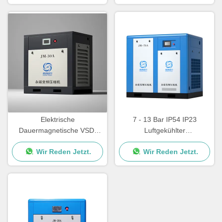
Luftgekühlt
Elektrische
7 - 13 Bar IP54 IP23
Dauermagnetische VSD-
Luftgekühlter
Luftkompressor 22 kW
Schraubkompressor VSD 15
Wir Reden Jetzt.
Wir Reden Jetzt.
Vertikale
- 132KW CE-zertifiziert
Drehschraubluftkompressor