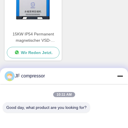
15KW IP54 Permanent
magnetischer VSD-
Luftkompressor Luftgekühlte
Wir Reden Jetzt.
Schraubkompressormaschin
e
JF compressor
Schnelle Kontaktaufnahme
10:11 AM
Anschrift
Nr. 99 Shengzhou Road, Bezirk Huishan, Stadt Wuxi,
Good day, what product are you looking for?
Provinz Jiangsu, China
Tel.