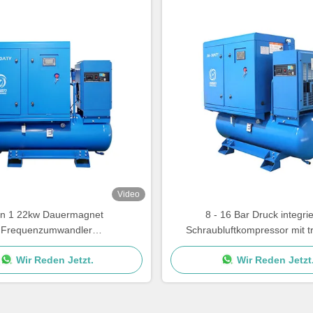
Video
in 1 22kw Dauermagnet
8 - 16 Bar Druck integrie
Frequenzumwandler
Schraubluftkompressor mit t
hraubluftkompressor für
Konfiguration
Wir Reden Jetzt.
Wir Reden Jetzt
Laserschneidmaschine