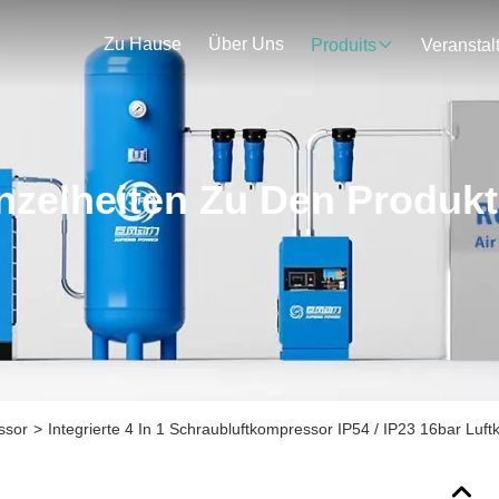
Zu Hause
Über Uns
Produits
nzelheiten Zu Den Produk
ssor
>
Integrierte 4 In 1 Schraubluftkompressor IP54 / IP23 16bar Luf