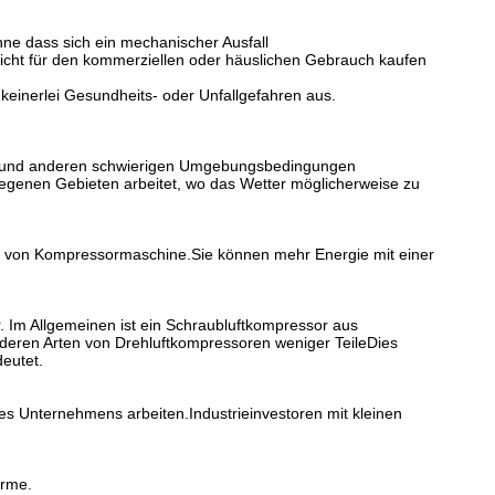
ne dass sich ein mechanischer Ausfall
 leicht für den kommerziellen oder häuslichen Gebrauch kaufen
keinerlei Gesundheits- oder Unfallgefahren aus.
n und anderen schwierigen Umgebungsbedingungen
legenen Gebieten arbeitet, wo das Wetter möglicherweise zu
Art von Kompressormaschine.Sie können mehr Energie mit einer
. Im Allgemeinen ist ein Schraubluftkompressor aus
nderen Arten von Drehluftkompressoren weniger TeileDies
eutet.
es Unternehmens arbeiten.Industrieinvestoren mit kleinen
ärme.