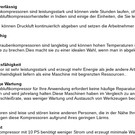
verlässig
kompressoren sind leistungsstark und können viele Stunden laufen, oh
ubluftkompressorhersteller in Indien sind einige der Einheiten, die Sie
können Druckluft kontinuierlich abgeben und setzen die Arbeitnehmer 
ähig
hraubenkompressoren sind langlebig und können hohen Temperature
e zu brechen.Dies macht sie zu einer idealen Wahl, wenn man in abge
sfähigkeit
r ist sehr leistungsstark und erzeugt mehr Energie als jede andere 
hwindigkeit liefern als eine Maschine mit begrenzten Ressourcen..
ge Wartung
bluftkompressor für Ihre Anwendung erfordert keine häufige Reparatur
en und wird jahrelang halten.Diese Maschinen haben im Vergleich zu a
erschleißrate, was weniger Wartung und Austausch von Werkzeugen bed
en sind leise und stören keine anderen Personen, die in der Nähe Ihr
en diese Kompressoren aufgrund ihres geringen Lärms.
nt
kompressor mit 10 PS benötigt weniger Strom und erzeugt minimale W