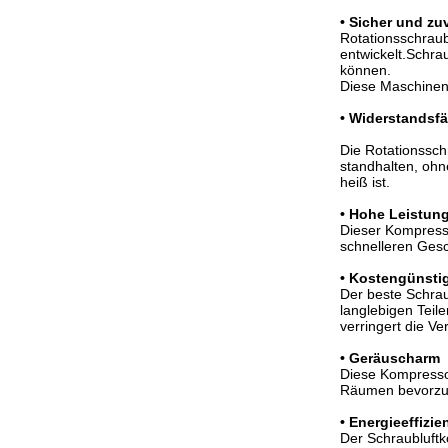
• Sicher und zu
Rotationsschraub
entwickelt.Schra
können.
Diese Maschinen 
• Widerstandsf
Die Rotationssc
standhalten, ohn
heiß ist.
• Hohe Leistung
Dieser Kompresso
schnelleren Gesc
• Kostengünsti
Der beste Schrau
langlebigen Teil
verringert die V
• Geräuscharm
Diese Kompressor
Räumen bevorzug
• Energieeffizie
Der Schraubluft