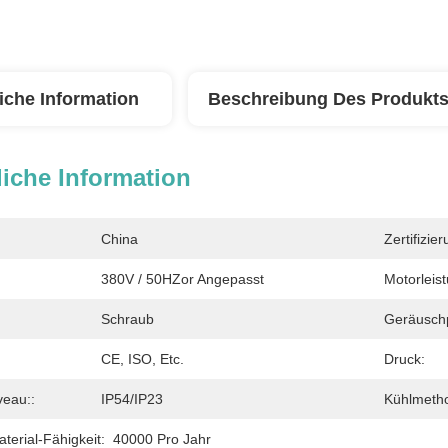
iche Information
Beschreibung Des Produkt
iche Information
China
Zertifizier
380V / 50HZor Angepasst
Motorleis
Schraub
Geräusch
CE, ISO, Etc.
Druck:
veau::
IP54/IP23
Kühlmeth
erial-Fähigkeit:
40000 Pro Jahr