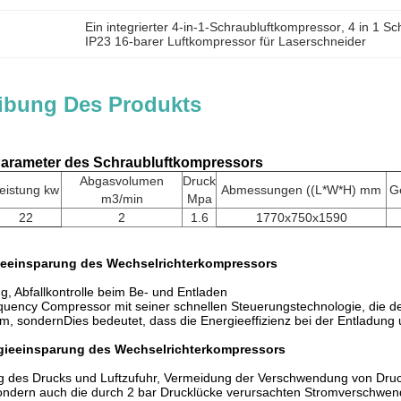
Ein integrierter 4-in-1-Schraubluftkompressor
, 
4 in 1 S
IP23 16-barer Luftkompressor für Laserschneider
ibung Des Produkts
Parameter des Schraubluftkompressors
Abgasvolumen
Druck
eistung kw
Abmessungen ((L*W*H) mm
G
m3/min
Mpa
22
2
1.6
1770x750x1590
gieeinsparung des Wechselrichterkompressors
g, Abfallkontrolle beim Be- und Entladen
quency Compressor mit seiner schnellen Steuerungstechnologie, die de
m, sondernDies bedeutet, dass die Energieeffizienz bei der Entladung 
rgieeinsparung des Wechselrichterkompressors
g des Drucks und Luftzufuhr, Vermeidung der Verschwendung von Druck
ondern auch die durch 2 bar Drucklücke verursachten Stromverschwen