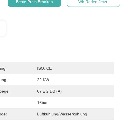
Beste Preis Erhalten
Wir Reden Jetzt.
s
ung:
ISO, CE
tung:
22 KW
pegel:
67 ± 2 DB (A)
16bar
ode:
Luftkühlung/Wasserkühlung