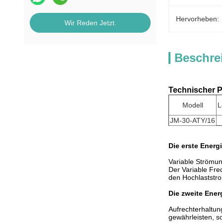
Hervorheben:
Wir Reden Jetzt.
Beschre
Technischer 
Modell
L
JM-30-ATY/16
Die erste Ener
Variable Strömun
Der Variable Fre
den Hochlaststro
Die zweite Ene
Aufrechterhaltun
gewährleisten, s