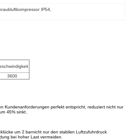
chraubluftkompressor IP54
, 
eschwindigkeit
3600
n Kundenanforderungen perfekt entspricht, reduziert nicht nur
um 45% sinkt..
lücke um 2 barnicht nur den stabilen Luftzufuhrdruck
dung bei hoher Last vermeiden.