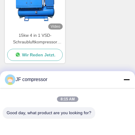
Video
15kw 4 in 1 VSD-
Schraubluftkompressor
Frequenzumwandler für
Wir Reden Jetzt.
Laserschneidmaschine
JF compressor
Schnelle Kontaktaufnahme
8:15 AM
Anschrift
Nr. 99 Shengzhou Road, Bezirk Huishan, Stadt Wuxi,
Good day, what product are you looking for?
Provinz Jiangsu, China
Tel.