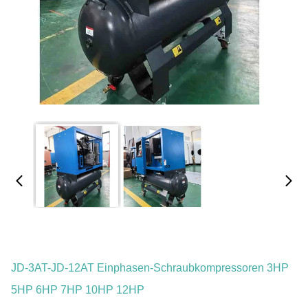
JD-3AT-JD-12AT Einphasen-Schraubkompressoren 3HP
5HP 6HP 7HP 10HP 12HP