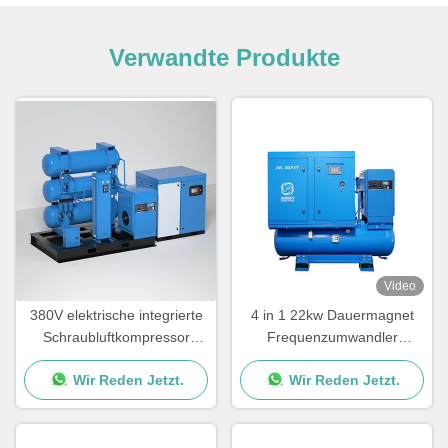
Verwandte Produkte
Video
380V elektrische integrierte
4 in 1 22kw Dauermagnet
Schraubluftkompressor
Frequenzumwandler
Luftkühlung angepasste
Schraubluftkompressor für
Wir Reden Jetzt.
Wir Reden Jetzt.
Farbe
Laserschneidmaschine