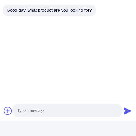
Good day, what product are you looking for?
Elektrische integrierte
Schraubluftkompressor 8 -
16bar kombinierte
Wir Reden Jetzt.
Schraubluftkompressor
Schnelle Kontaktaufnahme
Anschrift
Nr. 99 Shengzhou Road, Bezirk Huishan, Stadt Wuxi,
Provinz Jiangsu, China
Tel.
86-21-56420500