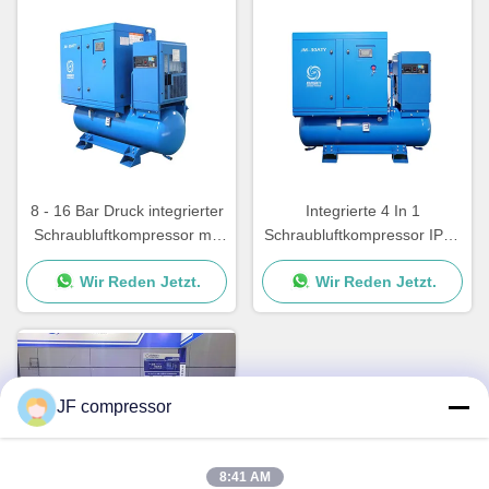
8 - 16 Bar Druck integrierter
Integrierte 4 In 1
Schraubluftkompressor mit
Schraubluftkompressor IP54
tragbarer Konfiguration
/ IP23 16bar Luftkompressor
Wir Reden Jetzt.
Wir Reden Jetzt.
für Laserschneider
JF compressor
8:41 AM